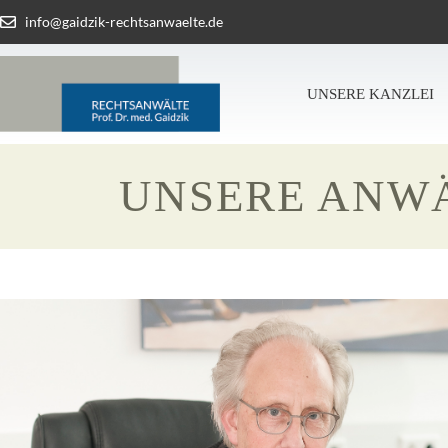
info@gaidzik-rechtsanwaelte.de
UNSERE KANZLEI
UNSERE ANWÄ