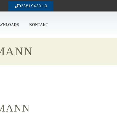
02381 94301-0
WNLOADS
KONTAKT
KMANN
KMANN