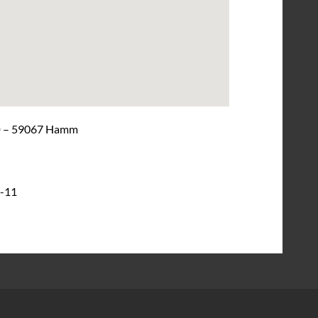
 D – 59067 Hamm
1-11